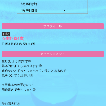
8月15日(
土
)
-
8月16日(
日
)
-
プロフィール
日記
☆生野
(24歳)
T.153 B.83 W.58 H.85
アピールコメント
生野(しょうの)です🫶
基本的によくしゃべります🥴
止めないとずっとしゃべっていることあるので
気をつけてください🙇‍♀️
文章作るの苦手なので
箇条書きで失礼します😘
💜お話大好き