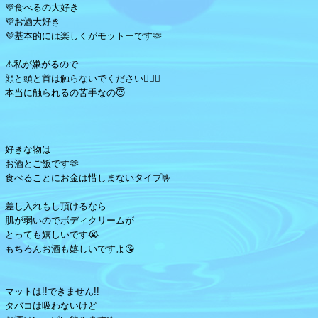
💜食べるの大好き
💜お酒大好き
💜基本的には楽しくがモットーです🫶
⚠️私が嫌がるので
顔と頭と首は触らないでください🙅🏻‍♀️
本当に触られるの苦手なの😇
好きな物は
お酒とご飯です🫶
食べることにお金は惜しまないタイプ🤟
差し入れもし頂けるなら
肌が弱いのでボディクリームが
とっても嬉しいです😭
もちろんお酒も嬉しいですよ😘
マットは!!できません!!
タバコは吸わないけど