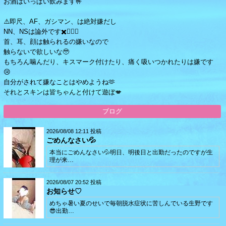
お酒はいっぱい飲みます🤟
⚠️即尺、AF、ガシマン、は絶対嫌だし
NN、NSは論外です✖️🙅🏻‍♀️
首、耳、顔は触られるの嫌いなので
触らないで欲しいな🥹
もちろん噛んだり、キスマーク付けたり、痛く吸いつかれたりは嫌です
😢
自分がされて嫌なことはやめようね🫶
それとスキンは皆ちゃんと付けて遊ぼ💋
ブログ
2026/08/08 12:11 投稿
ごめんなさい💦
本当にごめんなさい💦明日、明後日と出勤だったのですが生
理が来…
2026/08/07 20:52 投稿
お知らせ♡
めちゃ暑い夏のせいで毎朝脱水症状に苦しんでいる生野です
😎出勤…